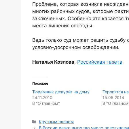
Проблема, которая возникла неожиданн
многих районных судов, которые факт
заключенных. Особенно это касается т
места лишения свободы.
Ведь только суд может решить судьбу о
условно-досрочном освобождении.
Наталья Козлова
,
Российская газета
Похожее
Тюремщик дежурит на дому
Торопятся на
24.11.2010
15.05.2014
В "О главном"
В "О главном
Categories
Крупным планом
В России резко выросло число преступле