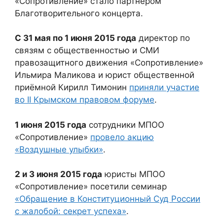
«Сопротивление» стало партнёром
Благотворительного концерта.
С 31 мая по 1 июня 2015 года
директор по
связям с общественностью и СМИ
правозащитного движения «Сопротивление»
Ильмира Маликова и юрист общественной
приёмной Кирилл Тимонин
приняли участие
во II Крымском правовом форуме
.
1 июня 2015 года
сотрудники МПОО
«Сопротивление»
провело акцию
«Воздушные улыбки»
.
2 и 3 июня 2015 года
юристы МПОО
«Сопротивление» посетили семинар
«Обращение в Конституционный Суд России
с жалобой: секрет успеха»
.