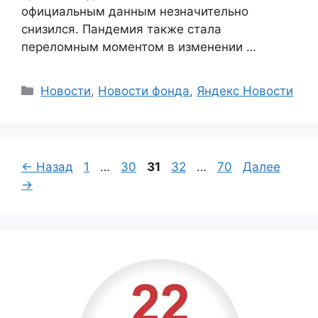
официальным данным незначительно
снизился. Пандемия также стала
переломным моментом в изменении …
Categories
Новости
,
Новости фонда
,
Яндекс Новости
Page
Page
Page
Page
Page
← Назад
1
…
30
31
32
…
70
Далее
→