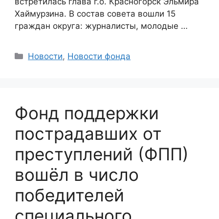
встретилась глава г.о. Красногорск Эльмира
Хаймурзина. В состав совета вошли 15
граждан округа: журналисты, молодые …
Categories
Новости
,
Новости фонда
Фонд поддержки
пострадавших от
преступлений (ФПП)
вошёл в число
победителей
специального