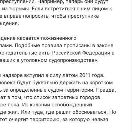
преступлений. Например, теперь они будут
 из тюрьмы. Если встретиться с ним лицом к
 вправе попросить, чтобы преступника
ждения.
едение касается пожизненного
лами. Подобные правила прописаны в законе
аконодательные акты Российской Федерации в
евших в уголовном судопроизводстве».
надзоре вступил в силу летом 2011 года.
ловека будут буквально держать на коротком
ь за определенные судом территории. Правда,
ет в том, что список запретных городов
ере пока. Из колонии освобожденный
где жил. Или туда, где решит обосноваться. Но
 тот очертит территорию, за которую нельзя