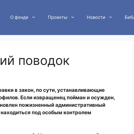
О фонде
Проекты
Новости
Биб
кий поводок
равки в закон, по сути, устанавливающие
офилов. Если извращенец пойман и осужден,
тановлен пожизненный административный
т находиться под особым контролем