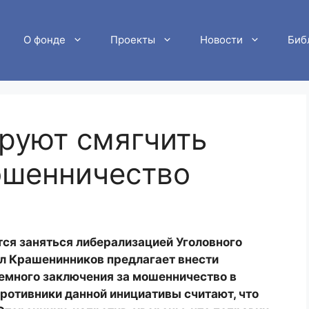
О фонде
Проекты
Новости
Биб
руют смягчить
ошенничество
ся заняться либерализацией Уголовного
ел Крашенинников предлагает внести
емного заключения за мошенничество в
ротивники данной инициативы считают, что