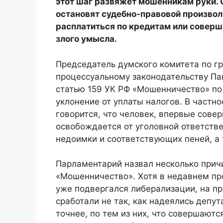
этот шаг развяжет мошенникам руки. С
остановят судебно-правовой произвол
расплатиться по кредитам или соверш
злого умысла.
Председатель думского комитета по г
процессуальному законодательству Па
статью 159 УК РФ «Мошенничество» по
уклонение от уплаты налогов. В частно
говорится, что человек, впервые сове
освобождается от уголовной ответстве
недоимки и соответствующих пеней, а
Парламентарий назвал несколько причи
«Мошенничество». Хотя в недавнем пр
уже подвергался либерализации, на пр
сработали не так, как надеялись депу
точнее, по тем из них, что совершают