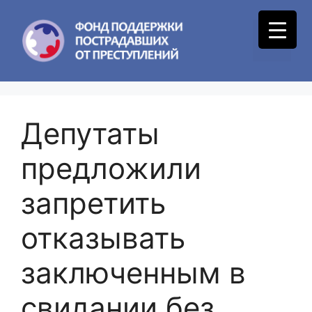
Skip
to
Menu
content
Депутаты
предложили
запретить
отказывать
заключенным в
свидании без