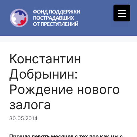
Skip
to
Menu
content
Константин
Добрынин:
Рождение нового
залога
30.05.2014
Прошло девять месяцев с тех пор как мы с