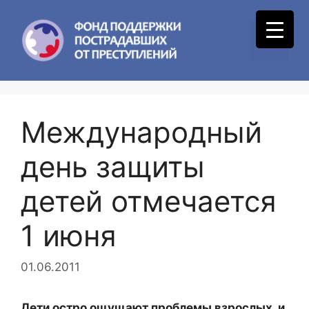
Skip
to
Menu
content
Международный
день защиты
детей отмечается
1 июня
01.06.2011
Дети остро ощущают проблемы взрослых, и