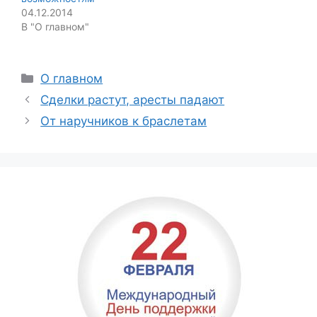
04.12.2014
В "О главном"
Categories
О главном
Сделки растут, аресты падают
От наручников к браслетам