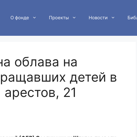
О фонде
Проекты
Новости
Биб
а облава на
вращавших детей в
 арестов, 21