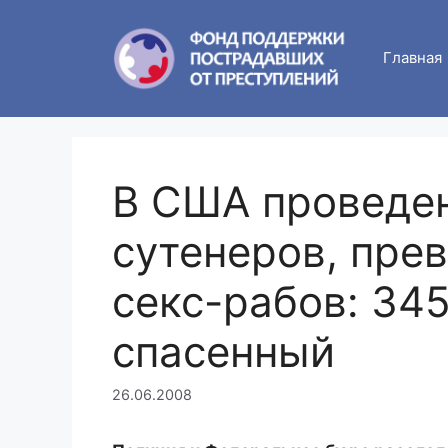
Skip
to
Главная
content
В США проведен
сутенеров, пре
секс-рабов: 345
спасенный
26.06.2008