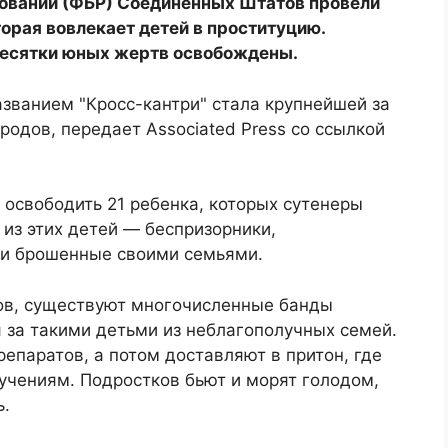
ований (ФБР) Соединенных Штатов провели
орая вовлекает детей в проституцию.
десятки юных жертв освобождены.
званием "Кросс-кантри" стала крупнейшей за
ородов, передает Associated Press со ссылкой
освободить 21 ребенка, которых сутенеры
 из этих детей — беспризорники,
ли брошенные своими семьями.
ов, существуют многочисленные банды
я за такими детьми из неблагополучных семей.
паратов, а потом доставляют в притон, где
чениям. Подростков бьют и морят голодом,
ь.