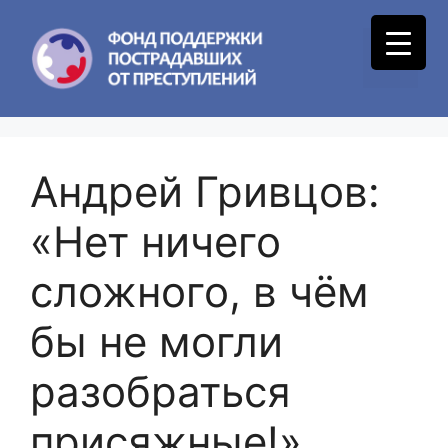
Skip
to
Menu
content
Андрей Гривцов:
«Нет ничего
сложного, в чём
бы не могли
разобраться
присяжные!»