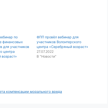
вебинар по
ФПП провёл вебинар для
е финансовых
участников Волонтерского
в для участников
центра «Серебряный возраст»
о центра
27.07.2022
 возраст»
В "Новости"
чета компенсации морального вреда