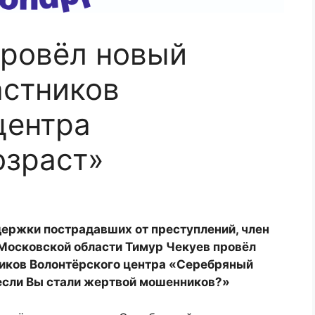
провёл новый
астников
центра
озраст»
держки пострадавших от преступлений, член
Московской области Тимур Чекуев провёл
иков Волонтёрского центра «Серебряный
, если Вы стали жертвой мошенников?»