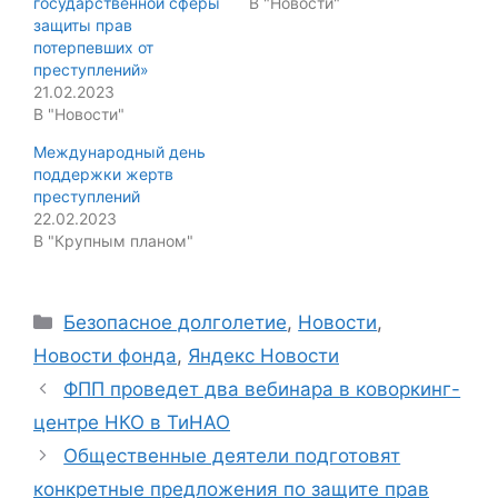
государственной сферы
В "Новости"
защиты прав
потерпевших от
преступлений»
21.02.2023
В "Новости"
Международный день
поддержки жертв
преступлений
22.02.2023
В "Крупным планом"
Categories
Безопасное долголетие
,
Новости
,
Новости фонда
,
Яндекс Новости
ФПП проведет два вебинара в коворкинг-
центре НКО в ТиНАО
Общественные деятели подготовят
конкретные предложения по защите прав