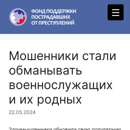
Skip
to
Menu
content
Мошенники стали
обманывать
военнослужащих
и их родных
22.05.2024
Злоумышленники обновили свою популярную