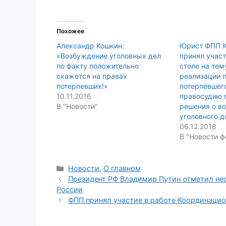
Похожее
Александр Кошкин:
Юрист ФПП 
«Возбуждение уголовных дел
принял участ
по факту положительно
столе на тем
скажется на правах
реализации 
потерпевших!»
потерпевшего
10.11.2016
правосудию 
В "Новости"
решения о в
уголовного д
06.12.2018
В "Новости ф
Categories
Новости
,
О главном
Президент РФ Владимир Путин отметил не
России
ФПП принял участие в работе Координацио