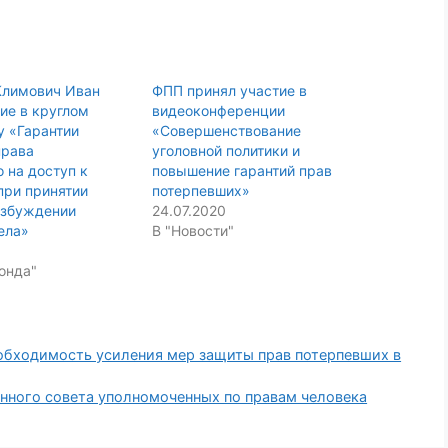
Климович Иван
ФПП принял участие в
ие в круглом
видеоконференции
у «Гарантии
«Совершенствование
права
уголовной политики и
 на доступ к
повышение гарантий прав
при принятии
потерпевших»
озбуждении
24.07.2020
ела»
В "Новости"
онда"
обходимость усиления мер защиты прав потерпевших в
нного совета уполномоченных по правам человека