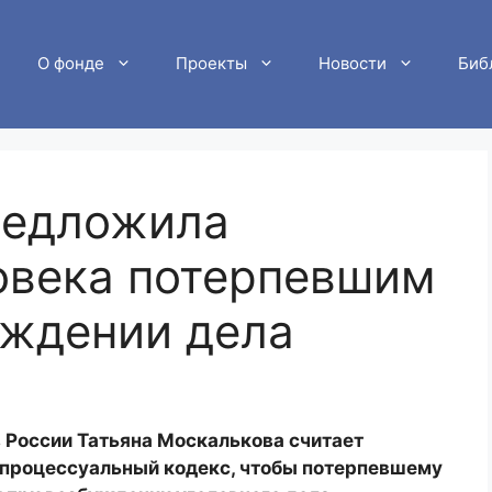
О фонде
Проекты
Новости
Биб
редложила
овека потерпевшим
уждении дела
 России Татьяна Москалькова считает
-процессуальный кодекс, чтобы потерпевшему