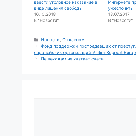
ввести уголовное наказание в
Интернете п
виде лишения свободы
ужесточить
16.10.2018
18.07.2017
В "Новости"
В "Новости"
Categories
Новости
,
О главном
Фонд поддержки пострадавших от преступ
европейских организаций Victim Support Euro
Пешеходам не хватает света
Comment