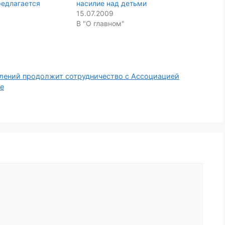
редлагается
насилие над детьми
15.07.2009
В "О главном"
лений продолжит сотрудничество с Ассоциацией
pe