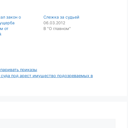
ал закон о
Слежка за судьей
 ущерба
06.03.2012
м от
В "О главном"
й
спаривать приказы
 суда под арест имущество подозреваемых в