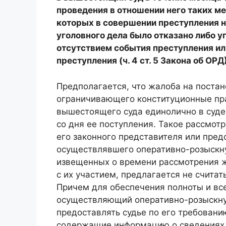
проведения в отношении него таких ме
которых в совершении преступления не
уголовного дела было отказано либо у
отсутствием события преступления или
преступления (ч. 4 ст. 5 Закона об ОРД)
Предполагается, что жалоба на поста
ограничивающего конституционные пра
вышестоящего суда единолично в судеб
со дня ее поступления. Такое рассмотр
его законного представителя или пред
осуществлявшего оперативно-розыскну
извещенных о времени рассмотрения ж
с их участием, предлагается не считат
Причем для обеспечения полноты и вс
осуществляющий оперативно-розыскную
предоставлять судье по его требован
содержащие информацию о сведениях,