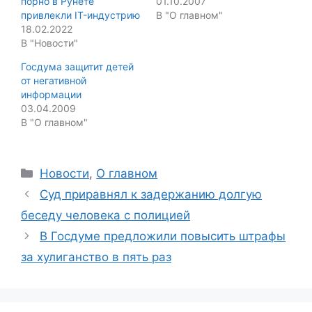
порно в Рунете
01.10.2007
привлекли IT-индустрию
В "О главном"
18.02.2022
В "Новости"
Госдума защитит детей
от негативной
информации
03.04.2009
В "О главном"
Categories
Новости
,
О главном
Суд приравнял к задержанию долгую
беседу человека с полицией
В Госдуме предложили повысить штрафы
за хулиганство в пять раз