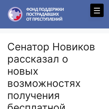
Skip
to
Menu
content
Сенатор Новиков
рассказал о
новых
возможностях
получения
бесплатной