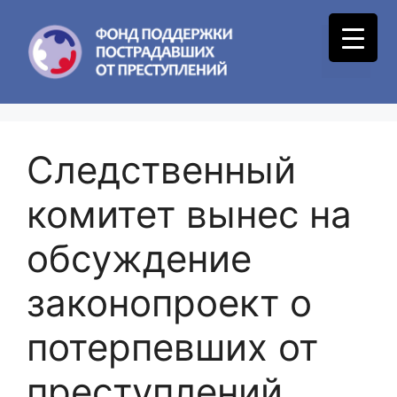
Skip
to
Menu
content
Следственный
комитет вынес на
обсуждение
законопроект о
потерпевших от
преступлений