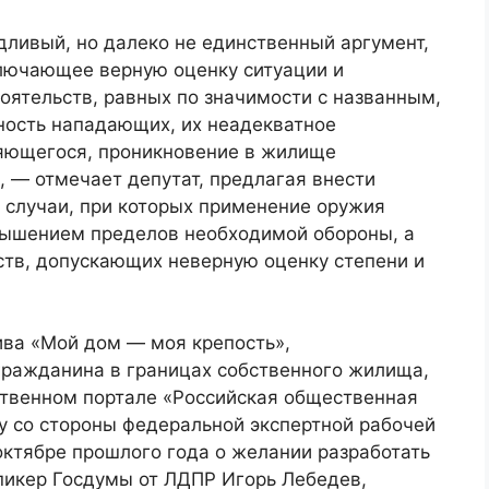
дливый, но далеко не единственный аргумент,
лючающее верную оценку ситуации и
оятельств, равных по значимости с названным,
ность нападающих, их неадекватное
няющегося, проникновение в жилище
 — отмечает депутат, предлагая внести
т случаи, при которых применение оружия
вышением пределов необходимой обороны, а
ств, допускающих неверную оценку степени и
ива «Мой дом — моя крепость»,
ражданина в границах собственного жилища,
рственном портале «Российская общественная
у со стороны федеральной экспертной рабочей
октябре прошлого года о желании разработать
пикер Госдумы от ЛДПР Игорь Лебедев,