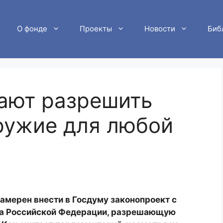
О фонде
Проекты
Новости
Биб
ают разрешить
ружие для любой
мерен внести в Госдуму законопроект с
кса Российской Федерации, разрешающую