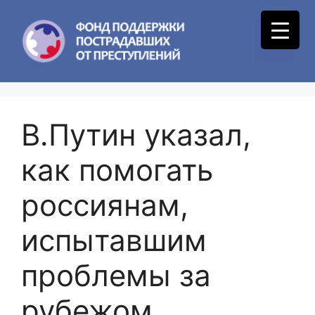
Skip
to
Menu
content
В.Путин указал,
как помогать
россиянам,
испытавшим
проблемы за
рубежом