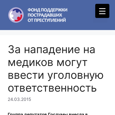
Skip
to
Menu
content
За нападение на
медиков могут
ввести уголовную
ответственность
24.03.2015
Группа депутатов Госдумы внесла в