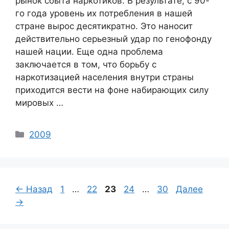
рынок сбыта наркотиков. В результате, с 90-
го года уровень их потребления в нашей
стране вырос десятикратно. Это наносит
действительно серьезный удар по генофонду
нашей нации. Еще одна проблема
заключается в том, что борьбу с
наркотизацией населения внутри страны
приходится вести на фоне набирающих силу
мировых …
Categories
2009
Page
Page
Page
Page
Page
← Назад
1
…
22
23
24
…
30
Далее
→