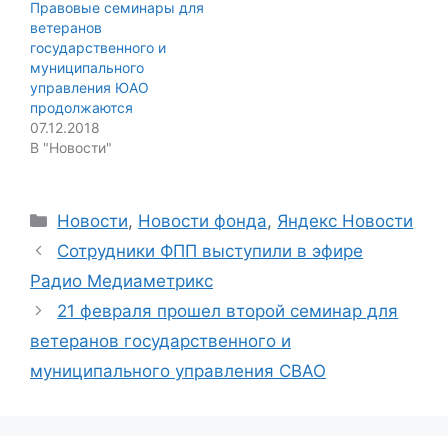
Правовые семинары для
ветеранов
государственного и
муниципального
управления ЮАО
продолжаются
07.12.2018
В "Новости"
Categories
Новости
,
Новости фонда
,
Яндекс Новости
Сотрудники ФПП выступили в эфире
Радио Медиаметрикс
21 февраля прошел второй семинар для
ветеранов государственного и
муниципального управления СВАО