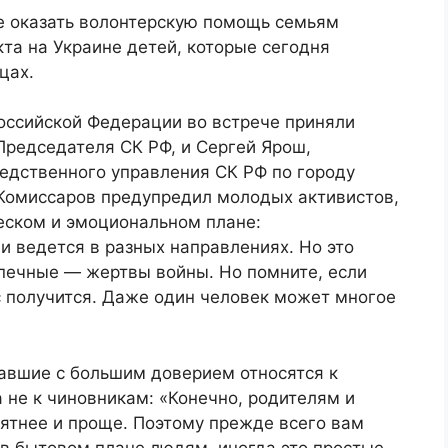
 оказать волонтерскую помощь семьям
та на Украине детей, которые сегодня
цах.
оссийской Федерации во встрече приняли
Председателя СК РФ, и Сергей Ярош,
ледственного управления СК РФ по городу
Комиссаров предупредил молодых активистов,
еском и эмоциональном плане:
и ведется в разных направлениях. Но это
печные — жертвы войны. Но помните, если
ас получится. Даже один человек может многое
давшие с большим доверием относятся к
 не к чиновникам: «Конечно, родителям и
иятнее и проще. Поэтому прежде всего вам
 в бытовом плане людям, иногда это простые