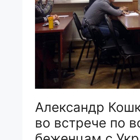
Александр Кошк
во встрече по 
беженцам с Ук