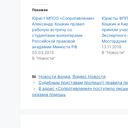
Похожее
Юрист МПОО «Сопротивление»
Юристы ФПП
Александр Кошкин провел
Кошкин и Ки
рабочую встречу со
приняли учас
студентами-волонтерами
Экспертного 
Российской правовой
Мосгордуме
академии Минюста РФ
13.11.2018
05.03.2015
В "Новости"
В "Новости"
Categories
Новости фонда
,
Яндекс Новости
Судебным приставам пропишут правила пр
В адрес «Сопротивления» поступило письм
оказана помощь