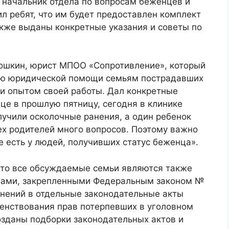
 начальник отдела по вопросам беженцев и
л ребят, что им будет предоставлен комплект
кже выданы конкретные указания и советы по
ошкин, юрист МПОО «Сопротивление», который
нию юридической помощи семьям пострадавших
ми опытом своей работы. Дал конкретные
ице в прошлую пятницу, сегодня в клинике
олучили осколочные ранения, а один ребенок
ех родителей много вопросов. Поэтому важно
 есть у людей, получивших статус беженца».
 что все обсуждаемые семьи являются также
вами, закрепленными Федеральным законом №
енений в отдельные законодательные акты
енствования прав потерпевших в уголовном
озданы подборки законодательных актов и