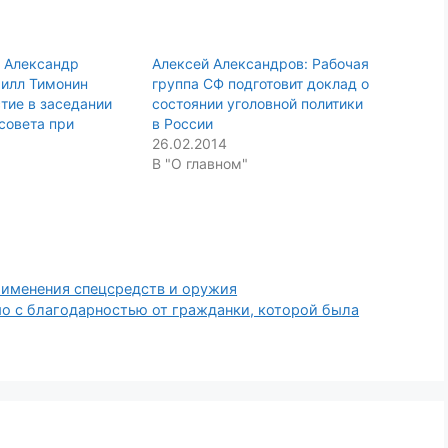
 Александр
Алексей Александров: Рабочая
рилл Тимонин
группа СФ подготовит доклад о
тие в заседании
состоянии уголовной политики
совета при
в России
26.02.2014
В "О главном"
именения спецсредств и оружия
о с благодарностью от гражданки, которой была